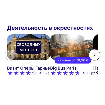
Деятельность в окрестностях
СВОБОДНЫХ
МЕСТ НЕТ
начиная от
31,50 €
Визит Оперы Гарнье
Big Bus Paris
Пари
- Фи
4,3
4,6
(4)
(11)