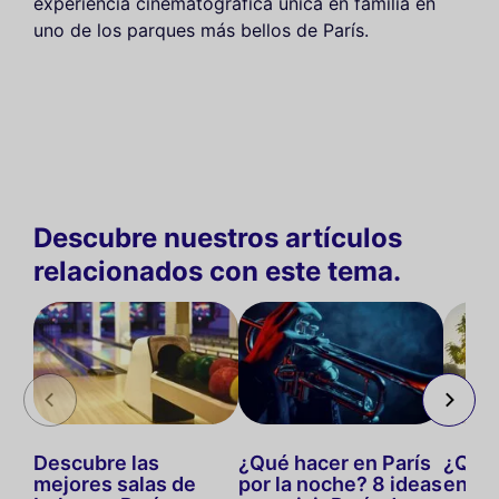
experiencia cinematográfica única en familia en
uno de los parques más bellos de París.
Descubre nuestros artículos
relacionados con este tema.
Descubre las
¿Qué hacer en París
¿Qué 
mejores salas de
por la noche? 8 ideas
en ma