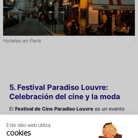
Hoteles en París
5. Festival Paradiso Louvre:
Celebración del cine y la moda
El
Festival de Cine Paradiso Louvre
es un evento
imprescindible para las familias apasionadas por la
cultura. Organizado del 2 al 5 de julio de 2025 en
Este sitio web utiliza
cookies
el Cour Carrée del Louvre, este evento celebra el