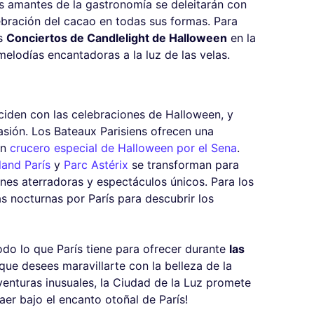
os amantes de la gastronomía se deleitarán con
lebración del cacao en todas sus formas. Para
os
Conciertos de Candlelight de Halloween
en la
elodías encantadoras a la luz de las velas.
ciden con las celebraciones de Halloween, y
casión. Los Bateaux Parisiens ofrecen una
un
crucero especial de Halloween por el Sena
.
land París
y
Parc Astérix
se transforman para
es aterradoras y espectáculos únicos. Para los
as nocturnas por París para descubrir los
odo lo que París tiene para ofrecer durante
las
 que desees maravillarte con la belleza de la
aventuras inusuales, la Ciudad de la Luz promete
er bajo el encanto otoñal de París!