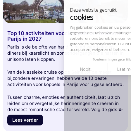
verbeteren, ons bereik te meten en de advertenties die u worden
getoond te personaliseren. U kunt uw voorkeuren op elk moment
accepteren, weigeren of beheren.
Toestemmingen gecertificeerd door
Nooit!
Laat me zien
Dit is ok voor mik
Top 10 activiteiten voor koppels om te doen in
Parijs in 2027
Parijs is de belofte van hand in hand wandelingen,
diners bij kaarslicht en zonsondergangen die harten in
unisono laten kloppen.
Van de klassieke cruise op de Seine tot de meest
bijzondere ervaringen, hebben we de 10 beste
activiteiten voor koppels in Parijs voor u geselecteerd.
Tussen charme, emoties en authenticiteit, laat u zich
leiden om onvergetelijke herinneringen te creëren in
de meest romantische stad ter wereld. Volg de gids 💫
Lees verder