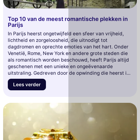
Top 10 van de meest romantische plekken in
Parijs
In Parijs heerst ongetwijfeld een sfeer van vrijheid,
lichtheid en zorgeloosheid, die uitnodigt tot
dagdromen en oprechte emoties van het hart. Onder
Venetië, Rome, New York en andere grote steden die
als romantisch worden beschouwd, heeft Parijs altijd
geschenen met een unieke en ongeëvenaarde
uitstraling. Gedreven door de opwinding die heerst in
de Lichtstad, beloven geliefden eeuwige passie op
Lees verder
elke hoek van Parijs, luierend op het gras van de tuin
van het Musée de la Vie Romantique, lieve woorden
fluisterend aan de voet van de
Eiffeltoren
en elkaar
omhelzend voor de "Muur der 'Ik hou van jou's'". Want
in Parijs geeft men zijn hart en vindt men het hier
weer terug.
Ontdek onze selectie van 10 romantische plekken in
Parijs.