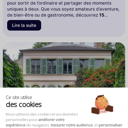
pour sortir de l’ordinaire et partager des moments
uniques à deux. Que vous soyez amateurs d’aventure,
de bien-être ou de gastronomie, découvrez
15
activités insolites à faire en couple à Paris
.
Lire la suite
Ce site utilise
des cookies
Nous utilisons des cookies et vos données
personnelles pour
améliorer votre
Top 10 des activités gratuites à faire à Paris
expérience
de navigation,
mesurer notre audience
, et
personnaliser