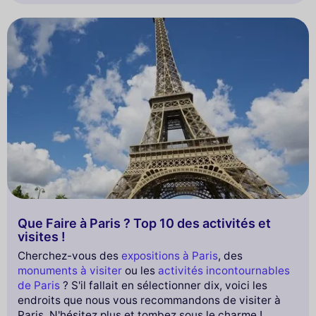
que l’on donne son cœur, et ici même qu’on l’y
retrouve.
Que Faire à Paris ? Top 10 des activités et
visites !
Cherchez-vous des
expositions à Paris
, des
monuments à visiter
ou les
activités incontournables
de Paris
? S'il fallait en sélectionner dix, voici les
endroits que nous vous recommandons de visiter à
Paris. N'hésitez plus et tombez sous le charme !