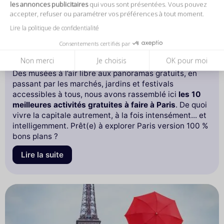
les annonces publicitaires
qui vous sont présentées. Vous pouvez
Visiter Paris sans se ruiner, c’est non seulement
accepter, refuser ou paramétrer vos préférences à tout moment.
possible, mais hautement recommandé. Dans une ville
Lire la politique de confidentialité
réputée pour son élégance et sa richesse culturelle,
les meilleures expériences ne sont pas toujours celles
Consentements certifiés par
qui coûtent cher.
Non merci
Je choisis
OK pour moi
Des musées à l’air libre aux panoramas gratuits, en
passant par les marchés, jardins et festivals
accessibles à tous, nous avons rassemblé ici
les 10
meilleures activités gratuites à faire à Paris
. De quoi
vivre la capitale autrement, à la fois intensément... et
intelligemment. Prêt(e) à explorer Paris version 100 %
bons plans ?
Lire la suite