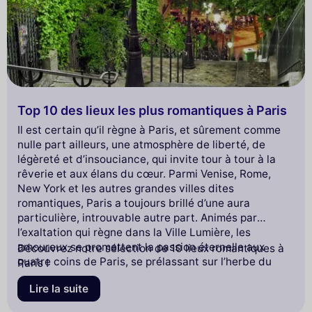
Top 10 des lieux les plus romantiques à Paris
Il est certain qu’il règne à Paris, et sûrement comme
nulle part ailleurs, une atmosphère de liberté, de
légèreté et d’insouciance, qui invite tour à tour à la
rêverie et aux élans du cœur. Parmi Venise, Rome,
New York et les autres grandes villes dites
romantiques, Paris a toujours brillé d’une aura
particulière, introuvable autre part. Animés par
l’exaltation qui règne dans la Ville Lumière, les
amoureux se promettent la passion éternelle aux
Découvrez notre sélection de 10 lieux romantiques à
quatre coins de Paris, se prélassant sur l’herbe du
Paris !
jardin du Musée de la Vie Romantique, se ronronnant
Lire la suite
des mots doux au pied de la
Tour Eiffel
et s’étreignant
devant le mur des «je t’aime» ... Car c’est bien à Paris