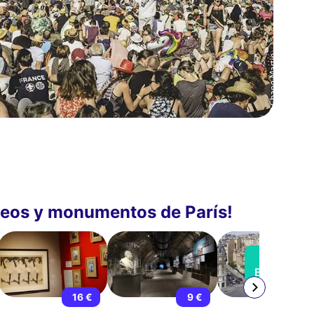
seos y monumentos de París!
EN
BREVE
16 €
9 €
13 €