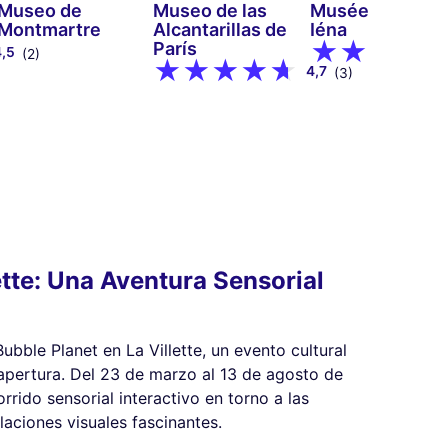
Museo de
Museo de las
Musée Guimet 
Montmartre
Alcantarillas de
Iéna
París
4,5
(2)
4,7
(3)
ette: Una Aventura Sensorial
ubble Planet en La Villette, un evento cultural
 apertura. Del 23 de marzo al 13 de agosto de
rrido sensorial interactivo en torno a las
laciones visuales fascinantes.