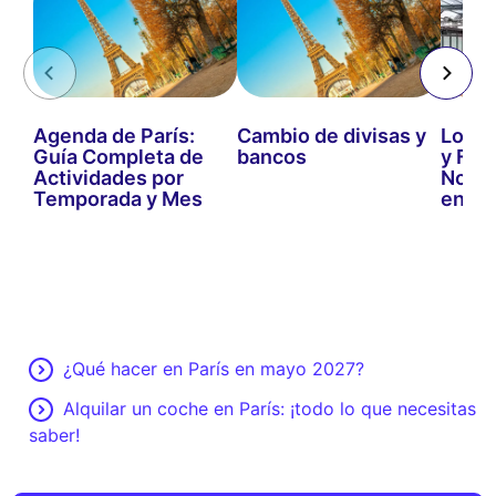
Agenda de París:
Cambio de divisas y
Los M
Guía Completa de
bancos
y Fer
Actividades por
No Te
Temporada y Mes
en 2
¿Qué hacer en París en mayo 2027?
Alquilar un coche en París: ¡todo lo que necesitas
saber!