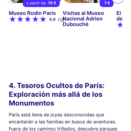
a partir de
15 €
7 €
Museo Rodin París
Visitas al Museo
El Mu
Nacional Adrien
del Q
4,9
(12)
Dubouché
4. Tesoros Ocultos de París:
Exploración más allá de los
Monumentos
París está llena de joyas desconocidas que
encantarán a las familias en busca de aventuras.
Fuera de los caminos trillados, descubre parques