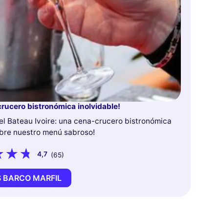
ucero bistronómica inolvidable!
el Bateau Ivoire: una cena-crucero bistronómica
ubre nuestro menú sabroso!
4,7
(65)
S BARCO MARFIL