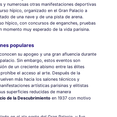
os y numerosas otras manifestaciones deportivas
urso hípico, organizado en el Gran Palacio a
tado de una nave y de una pista de arena.
rso hípico, con concursos de enganches, pruebas
un momento muy esperado de la vida parisina.
iones populares
conocen su apogeo y una gran afluencia durante
 palacio. Sin embargo, estos eventos son
n de un creciente abismo entre las élites
 prohíbe el acceso al arte. Después de la
vuelven más hacia los salones técnicos y
ifestaciones artísticas parisinas y elitistas
sus superficies reducidas de manera
cio de la Descubrimiento
en 1937 con motivo
lado en el ala oeste del Gran Palacio, y fue