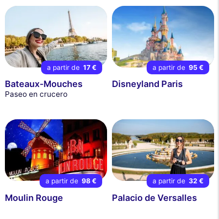
a partir de
17 €
a partir de
95 €
Bateaux-Mouches
Disneyland Paris
Paseo en crucero
a partir de
98 €
a partir de
32 €
Moulin Rouge
Palacio de Versalles