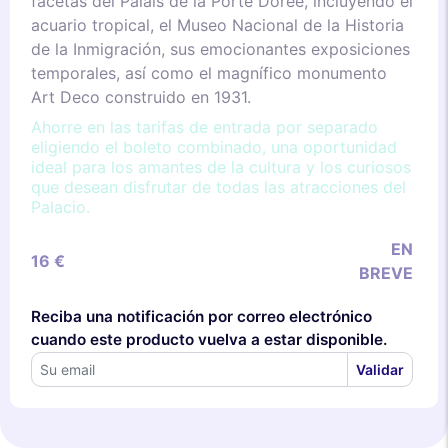
facetas del Palais de la Porte Dorée, incluyendo el
acuario tropical, el Museo Nacional de la Historia
de la Inmigración, sus emocionantes exposiciones
temporales, así como el magnífico monumento
Art Deco construido en 1931.
Ahorre en las tarifas de entrada por separado
eligiendo el boleto combinado, una oportunidad
ideal para los amantes de la cultura y los curiosos
que desean disfrutar de todas las atracciones del
Palacio.
EN
16 €
BREVE
Reciba una notificación por correo electrónico
cuando este producto vuelva a estar disponible.
Validar