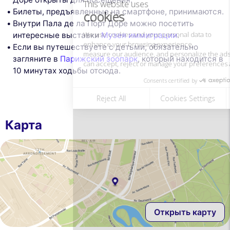
can accept, reject or manage your preferences at any time.
Билеты, предъявленные на смартфоне, принимаются.
Consents certified by
Внутри Пала де ла Порт Доре можно посетить
интересные выставки
Музея иммиграции
.
Reject All
Cookies Settings
Accept and close
Если вы путешествуете с детьми, обязательно
загляните в
Парижский зоопарк
, который находится в
10 минутах ходьбы отсюда.
Карта
Открыть карту