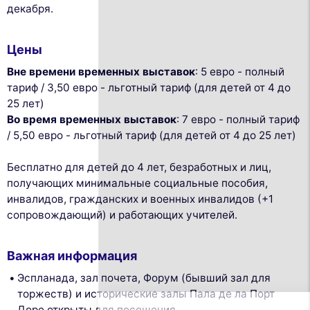
декабря.
Цены
Вне времени временных выставок
: 5 евро - полный
тариф / 3,50 евро - льготный тариф (для детей от 4 до
25 лет)
Во время временных выставок
: 7 евро - полный тариф
/ 5,50 евро - льготный тариф (для детей от 4 до 25 лет)
Бесплатно для детей до 4 лет, безработных и лиц,
получающих минимальные социальные пособия,
инвалидов, гражданских и военных инвалидов (+1
сопровождающий) и работающих учителей.
This website uses
cookies
Важная информация
We use cookies and your personal data to
Эспланада, зал почета, Форум (бывший зал для
enhance your browsing experience,
торжеств) и исторические залы Пала де ла Порт
measure our audience, and personalize the ads shown to you. You
Доре открыты для посещения.