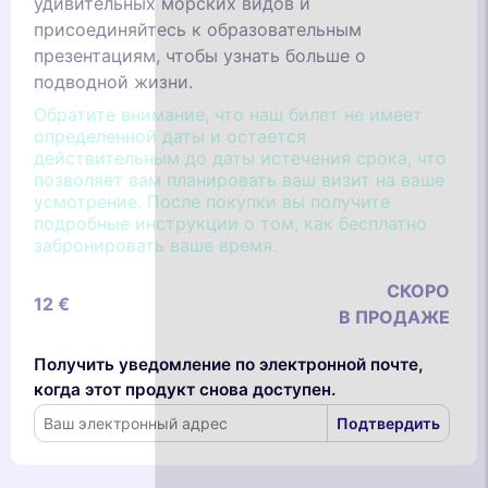
удивительных морских видов и
присоединяйтесь к образовательным
презентациям, чтобы узнать больше о
подводной жизни.
Обратите внимание, что наш билет не имеет
определенной даты и остается
действительным до даты истечения срока, что
позволяет вам планировать ваш визит на ваше
усмотрение. После покупки вы получите
подробные инструкции о том, как бесплатно
забронировать ваше время.
СКОРО
12 €
В ПРОДАЖЕ
Получить уведомление по электронной почте,
когда этот продукт снова доступен.
Подтвердить