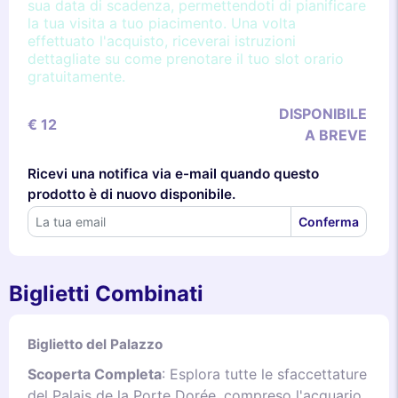
sua data di scadenza, permettendoti di pianificare
la tua visita a tuo piacimento. Una volta
effettuato l'acquisto, riceverai istruzioni
dettagliate su come prenotare il tuo slot orario
gratuitamente.
DISPONIBILE
€ 12
A BREVE
Ricevi una notifica via e-mail quando questo
prodotto è di nuovo disponibile.
Conferma
Biglietti Combinati
Biglietto del Palazzo
Scoperta Completa
: Esplora tutte le sfaccettature
del Palais de la Porte Dorée, compreso l'acquario