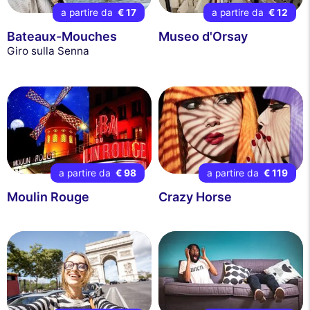
a partire da
€ 17
a partire da
€ 12
Bateaux-Mouches
Museo d'Orsay
Giro sulla Senna
a partire da
€ 98
a partire da
€ 119
Moulin Rouge
Crazy Horse