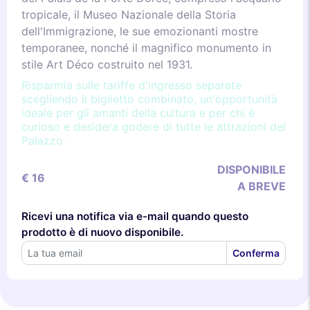
tropicale, il Museo Nazionale della Storia
dell'Immigrazione, le sue emozionanti mostre
temporanee, nonché il magnifico monumento in
stile Art Déco costruito nel 1931.
Risparmia sulle tariffe d'ingresso separate
scegliendo il biglietto combinato, un'opportunità
ideale per gli amanti della cultura e per chi è
curioso e desidera godere di tutte le attrazioni del
Palazzo.
DISPONIBILE
€ 16
A BREVE
Ricevi una notifica via e-mail quando questo
prodotto è di nuovo disponibile.
Conferma