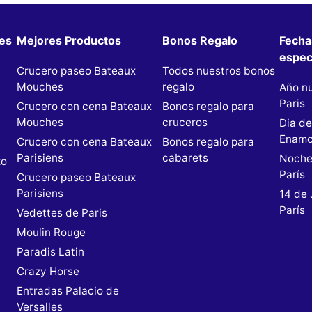
les
Mejores Productos
Bonos Regalo
Fecha
espec
Crucero paseo Bateaux
Todos nuestros bonos
Mouches
regalo
Año n
Paris
Crucero con cena Bateaux
Bonos regalo para
Mouches
cruceros
Dia de
n
Enamo
Crucero con cena Bateaux
Bonos regalo para
Parisiens
cabarets
Noche
zo
París
Crucero paseo Bateaux
Parisiens
14 de 
París
Vedettes de Paris
Moulin Rouge
Paradis Latin
s
Crazy Horse
Entradas Palacio de
Versalles