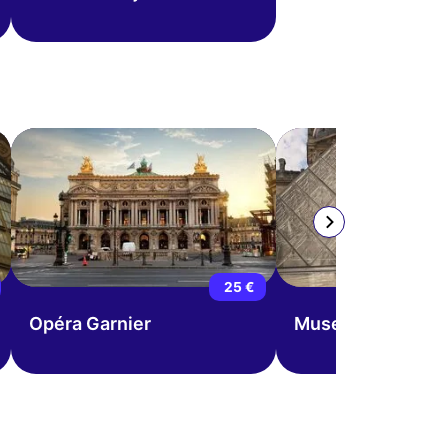
AGOTADO
25 €
Opéra Garnier
Museo del Louvr