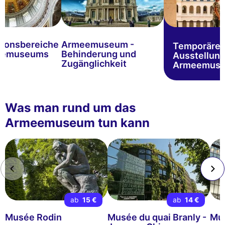
tionsbereiche
Armeemuseum -
Temporäre
eemuseums
Behinderung und
Ausstellun
Zugänglichkeit
Armeemus
Was man rund um das
Armeemuseum tun kann
ab
15 €
ab
14 €
Musée Rodin
Musée du quai Branly -
Mus