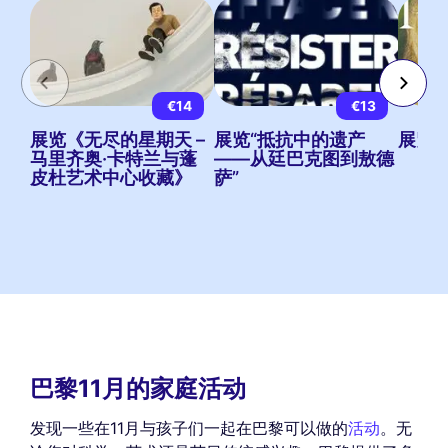
€14
€13
展览《无尽的星期天 –
展览“抵抗中的遗产
展览 
马里齐奥·卡特兰与蓬
——从廷巴克图到敖德
皮杜艺术中心收藏》
萨”
巴黎11月的家庭活动
发现一些在11月与孩子们一起在巴黎可以做的
活动
。无