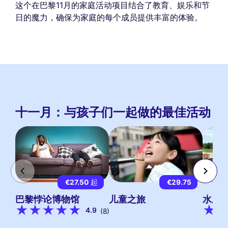
这个在巴黎11月的家庭活动项目结合了教育、娱乐和节
日的魔力，确保为家庭的每个成员提供丰富的体验。
十一月：与孩子们一起做的最佳活动
€27.50
起
€29.75
巴黎悖论博物馆
儿童之旅
水上
4.9
(8)