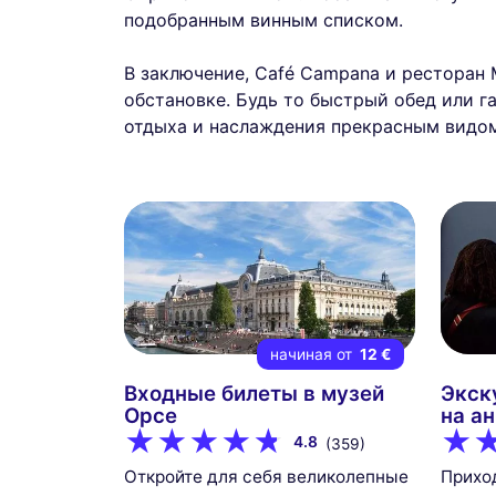
подобранным винным списком.
В заключение, Café Campana и ресторан
обстановке. Будь то быстрый обед или г
отдыха и наслаждения прекрасным видом
начиная от
12 €
Входные билеты в музей
Экск
Орсе
на а
4.8
(359)
Откройте для себя великолепные
Приход