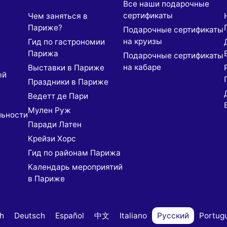
Все наши подарочные
сертификаты
Чем заняться в
Париже?
Подарочные сертификаты
на круизы
Гид по гастрономии
Парижа
Подарочные сертификаты
на кабаре
Выставки в Париже
ый
Праздники в Париже
Ведетт де Пари
Мулен Руж
льности
Паради Латен
Крейзи Хорс
Гид по районам Парижа
Календарь мероприятий
в Париже
sh
Deutsch
Español
中文
Italiano
Русский
Portug