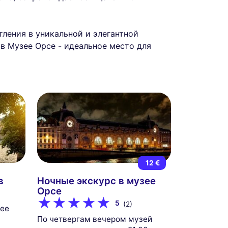
ления в уникальной и элегантной
в Музее Орсе - идеальное место для
12 €
в
Ночные экскурс в музее
Орсе
5
(2)
зее
По четвергам вечером музей