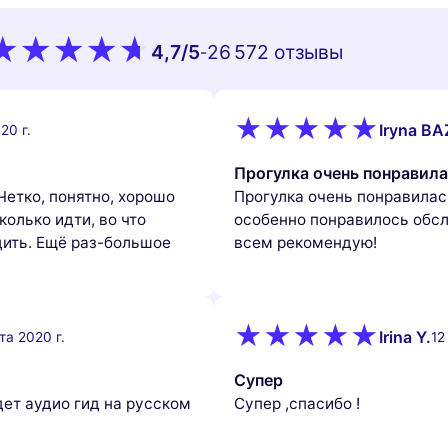
4,7
/5
26 572 oтзывы
-
Iryna B
20 г.
Прогулка очень понравил
Четко, понятно, хорошо
Прогулка очень понравилас
колько идти, во что
особенно понравилось обсл
дить. Ещё раз-большое
всем рекомендую!
Irina Y.
та 2020 г.
12
Супер
дет аудио гид на русском
Супер ,спасибо !