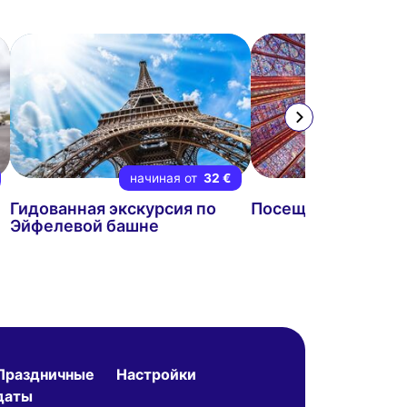
начиная от
32 €
начиная
Гидованная экскурсия по
Посещение Сен-Ш
Эйфелевой башне
Праздничные
Настройки
даты