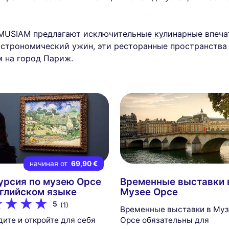
 MUSIAM предлагают исключительные кулинарные впечат
астрономический ужин, эти ресторанные пространства 
 на город Париж.
начиная от
69,90 €
урсия по музею Орсе
Временные выставки 
нглийском языке
Музее Орсе
5
(1)
Временные выставки в Му
ите и откройте для себя
Орсе обязательны для