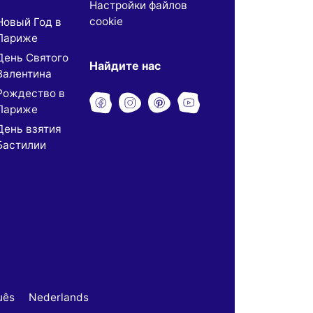
Настройки файлов
cookie
Новый Год в
Париже
День Святого
Найдите нас
Валентина
Рождество в
Париже
День взятия
Бастилии
uês
Nederlands