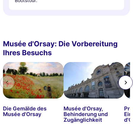
Bootstour.
Musée d'Orsay: Die Vorbereitung
Ihres Besuchs
Die Gemälde des
Musée d'Orsay,
Pre
Musée d'Orsay
Behinderung und
Ein
Zugänglichkeit
d'O