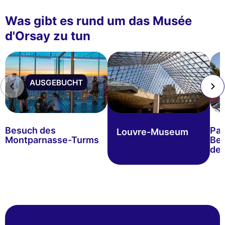
Was gibt es rund um das Musée
d'Orsay zu tun
AUSGEBUCHT
Besuch des
Pa
Louvre-Museum
Montparnasse-Turms
Bes
de 