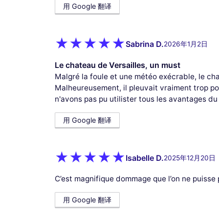
用 Google 翻译
Sabrina D.
2026年1月2日
Le chateau de Versailles, un must
Malgré la foule et une météo exécrable, le chat
Malheureusement, il pleuvait vraiment trop po
n'avons pas pu utilister tous les avantages du
用 Google 翻译
Isabelle D.
2025年12月20日
C’est magnifique dommage que l’on ne puisse p
用 Google 翻译