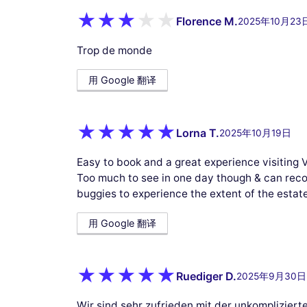
Florence M.
2025年10月23
Trop de monde
用 Google 翻译
Lorna T.
2025年10月19日
Easy to book and a great experience visiting V
Too much to see in one day though & can reco
buggies to experience the extent of the estate
用 Google 翻译
Ruediger D.
2025年9月30日
Wir sind sehr zufrieden mit der unkompliziert