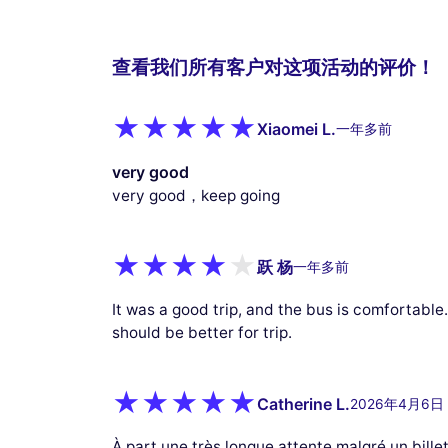
查看我们所有客户对这项活动的评价！
Xiaomei L.
一年多前
very good
very good，keep going
跃 杨
一年多前
It was a good trip, and the bus is comfortable
should be better for trip.
Catherine L.
2026年4月6日
À part une très longue attente malgré un bille