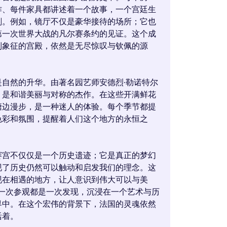
作、每件家具都讲述着一个故事，一个宫廷生
刻。例如，镜厅不仅是豪华接待的场所；它也
第一次世界大战的凡尔赛条约的见证。这个成
制象征的宫殿，依然是无尽惊叹与钦佩的源
是自然的升华。由著名园艺师安德烈·勒诺特尔
，是和谐美丽与对称的杰作。在这些开满鲜花
塘边漫步，是一种迷人的体验。每个季节都提
色彩和氛围，提醒着人们这个地方的永恒之
赛宫不仅仅是一个历史遗迹；它是真正的梦幻
现了历史仍然可以触动和启发我们的理念。这
现在相遇的地方，让人意识到伟大可以与美
t。每一次参观都是一次发现，沉浸在一个艺术与历
界中。在这个宏伟的背景下，法国的灵魂依然
活着。