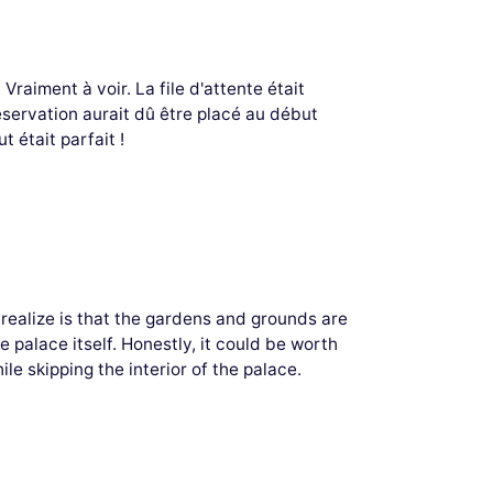
Vraiment à voir. La file d'attente était
éservation aurait dû être placé au début
t était parfait !
t realize is that the gardens and grounds are
e palace itself. Honestly, it could be worth
ile skipping the interior of the palace.