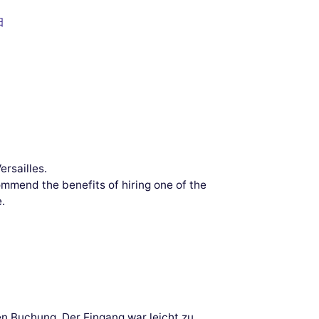
日
ersailles.
mmend the benefits of hiring one of the
.
en Buchung. Der Eingang war leicht zu