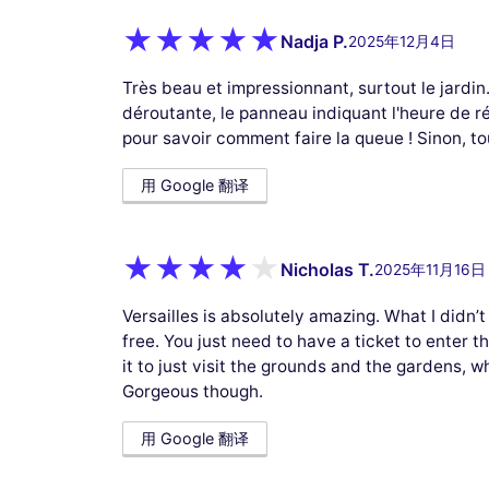
Nadja P.
2025年12月4日
Très beau et impressionnant, surtout le jardin. 
déroutante, le panneau indiquant l'heure de r
pour savoir comment faire la queue ! Sinon, tou
用 Google 翻译
Nicholas T.
2025年11月16日
Versailles is absolutely amazing. What I didn’
free. You just need to have a ticket to enter th
it to just visit the grounds and the gardens, wh
Gorgeous though.
用 Google 翻译