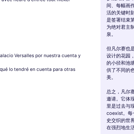
间、每幅画
活的关键时
是签署结束
为绝对君主
泉。
但凡尔赛也
设计的花园
alacio Versalles por nuestra cuenta y
的小径和池
 qué lo tendré en cuenta para otras
供了不同的
美。
总之，凡尔
邀请。它体
里是过去与
coexis
史交织的世
在强烈地生