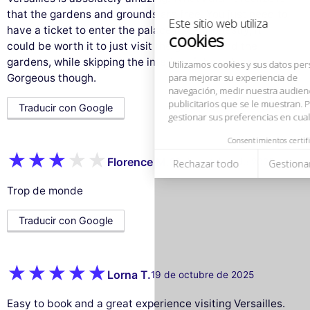
navegación, medir nuestra audiencia y personalizar los anuncios
that the gardens and grounds are free. You just need to
publicitarios que se le muestran. Puede aceptar, rechazar o
gestionar sus preferencias en cualquier momento.
have a ticket to enter the palace itself. Honestly, it
could be worth it to just visit the grounds and the
Consentimientos certificados por
gardens, while skipping the interior of the palace.
Rechazar todo
Gestionar cookies
Aceptar todo
Gorgeous though.
Traducir con Google
Florence M.
23 de octubre de 2025
Trop de monde
Traducir con Google
Lorna T.
19 de octubre de 2025
Easy to book and a great experience visiting Versailles.