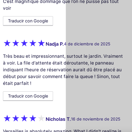
C’est magnifique dommage que l’on ne puisse pas tout
voir
Traducir con Google
Nadja P.
4 de diciembre de 2025
Très beau et impressionnant, surtout le jardin. Vraiment
à voir. La file d'attente était déroutante, le panneau
indiquant l'heure de réservation aurait dû être placé au
début pour savoir comment faire la queue ! Sinon, tout
était parfait !
Traducir con Google
Este sitio web utiliza
cookies
Nicholas T.
16 de noviembre de 2025
Utilizamos cookies y sus datos personales
para mejorar su experiencia de
Versailles is absolutely amazing. What I didn’t realize is