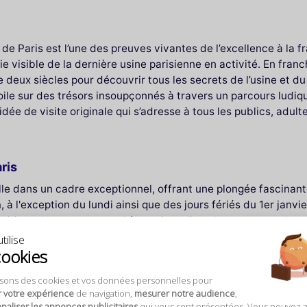
ie de Paris est l’une des preuves vivantes de l’excellence à l
tie visible de la dernière usine parisienne en activité. En fr
e deux siècles pour découvrir tous les secrets de l’usine et du
voile sur des trésors insoupçonnés à travers un parcours ludiq
ée de visite originale qui s’adresse à tous les publics, adult
ris
e dans un cadre exceptionnel, offrant une plongée fascinante 
h
, à l'exception du lundi ainsi que des jours fériés du 1er janv
positions dans une atmosphère unique. Pour les amateurs de so
squ'à 21h, avec une dernière admission à 20h30. Notez que les
tilise
cookies
 vous pouvez accéder jusqu'à 20h30. Les veilles de Noël et d
ez vivre une expérience historique et artistique enrichissant
isons des cookies et vos données personnelles pour
r votre expérience
de navigation,
mesurer notre audience
,
 et au vestiaire est interdit à tout type de valises, ainsi qu
aliser les annonces publicitaires
qui vous sont présentées. Vous pouvez 