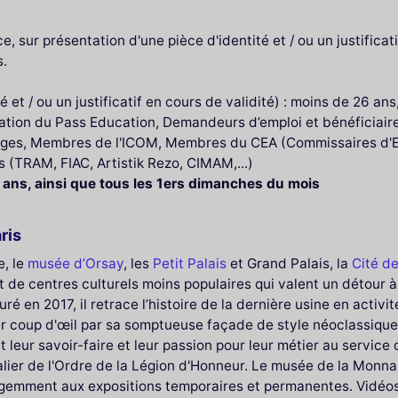
, sur présentation d'une pièce d'identité et / ou un justificati
s.
 et / ou un justificatif en cours de validité) : moins de 26 ans
ntation du Pass Education, Demandeurs d’emploi et bénéficiai
ages, Membres de l'ICOM, Membres du CEA (Commissaires d'Exp
s (TRAM, FIAC, Artistik Rezo, CIMAM,...)
6 ans, ainsi que tous les 1ers dimanches du mois
ris
e, le
musée d’Orsay
, les
Petit Palais
et Grand Palais, la
Cité d
 de centres culturels moins populaires qui valent un détour à p
uré en 2017, il retrace l’histoire de la dernière usine en activi
 coup d'œil par sa somptueuse façade de style néoclassique, 
t leur savoir-faire et leur passion pour leur métier au service 
alier de l'Ordre de la Légion d'Honneur. Le musée de la Monna
telligemment aux expositions temporaires et permanentes. Vidé