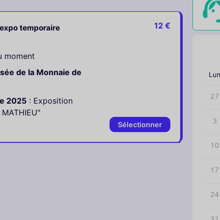
12 €
 expo temporaire
‹
du moment
sée de la Monnaie de
Lu
27
re 2025
: Exposition
S MATHIEU"
3
Sélectionner
10
17
24
31