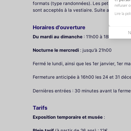
formats (type randonnées). Les petits sacs d
refuser 
sont acceptés à la vestiaire. Suite aux mesur
Lire la pol
Horaires d'ouverture
N
Du mardi au dimanche
: 11h00 à 18h00
Nocturne le mercredi
: jusqu'à 21h00
Fermé le lundi, ainsi que les 1er janvier, 1er 
Fermeture anticipée à 16h00 les 24 et 31 déc
Dernières entrées : 30 minutes avant la ferme
Tarifs
Exposition temporaire et musée
:
Plein tarif
(à partir de 26 ans) : 12€