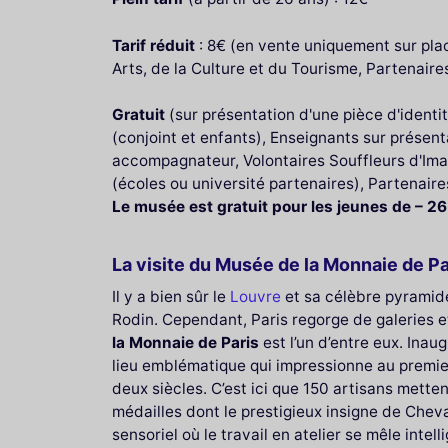
Tarif réduit
: 8€ (en vente uniquement sur place
Arts, de la Culture et du Tourisme, Partenaire
Gratuit
(sur présentation d'une pièce d'identité
(conjoint et enfants), Enseignants sur prése
accompagnateur, Volontaires Souffleurs d'Im
(écoles ou université partenaires), Partenaire
Le musée est gratuit pour les jeunes de – 2
La visite du Musée de la Monnaie de Pa
Il y a bien sûr le
Louvre
et sa célèbre pyramid
Rodin. Cependant, Paris regorge de galeries et
la Monnaie de Paris
est l’un d’entre eux. Inaug
lieu emblématique qui impressionne au premier
deux siècles. C’est ici que 150 artisans metten
médailles dont le prestigieux insigne de Chev
sensoriel où le travail en atelier se mêle in