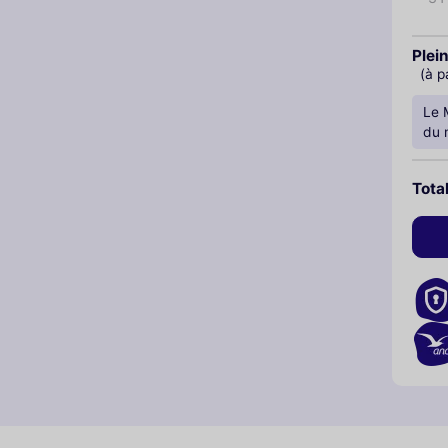
Plein
(à p
Le 
du 
Tota