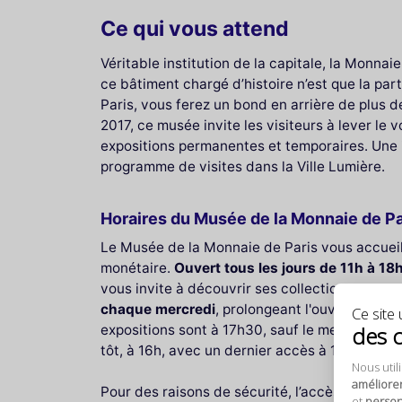
Ce qui vous attend
Véritable institution de la capitale, la Monna
ce bâtiment chargé d’histoire n’est que la par
Paris, vous ferez un bond en arrière de plus d
2017, ce musée invite les visiteurs à lever le 
expositions permanentes et temporaires. Une id
programme de visites dans la Ville Lumière.
Horaires du Musée de la Monnaie de Pa
Le Musée de la Monnaie de Paris vous accueill
monétaire.
Ouvert tous les jours de 11h à 18
vous invite à découvrir ses collections et ex
chaque mercredi
, prolongeant l'ouverture ju
Ce site u
des 
expositions sont à 17h30, sauf le mercredi où
tôt, à 16h, avec un dernier accès à 15h30. Ven
Nous util
améliore
Pour des raisons de sécurité, l’accès au musée
et
personn