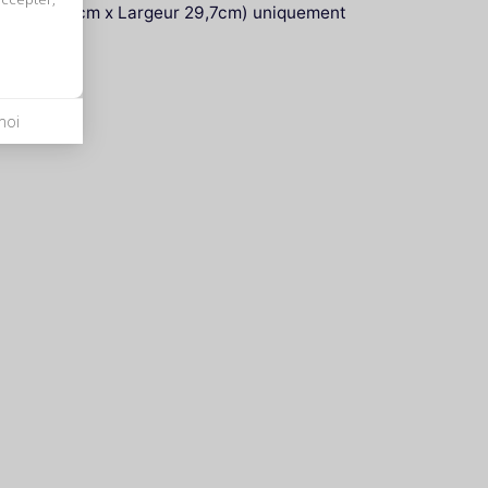
 (Hauteur 42cm x Largeur 29,7cm) uniquement
nt fermé
moi