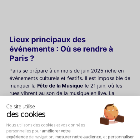
Lieux principaux des
événements : Où se rendre à
Paris ?
Paris se prépare à un mois de juin 2025 riche en
événements culturels et festifs. Il est impossible de
manquer la
Fête de la Musique
le 21 juin, où les
rues vibrent au son de la musique en live. La
Marche des Fiertés
le 28 juin promet également
Ce site utilise
de rassembler des milliers de personnes dans une
des cookies
ambiance colorée et festive.
Nous utilisons des cookies et vos données
Pour les amateurs de mode, la
Paris Fashion Week
personnelles pour
améliorer votre
expérience
de navigation,
mesurer notre audience
, et
personnaliser
masculine
se tiendra du 24 au 29 juin, mettant en