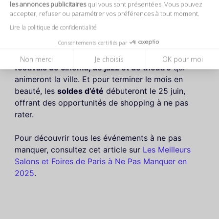
les annonces publicitaires
qui vous sont présentées. Vous pouvez
avant les dernières tendances. Ne manquez pas la
accepter, refuser ou paramétrer vos préférences à tout moment.
Nuit Blanche
le 6 juin, un événement où l'art
Lire la politique de confidentialité
contemporain s'invite dans les rues de la capitale.
Consentements certifiés par
Les familles peuvent également profiter des
Non merci
Je choisis
OK pour moi
festivals de cinéma, de jazz et de théâtre
qui
animeront la ville. Et pour terminer le mois en
beauté, les
soldes d’été
débuteront le 25 juin,
offrant des opportunités de shopping à ne pas
rater.
Pour découvrir tous les événements à ne pas
manquer, consultez cet article sur
Les Meilleurs
Salons et Foires de Paris à Ne Pas Manquer en
2025
.