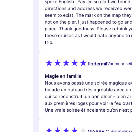
spoke English.. Yay. Im so glad we found 
directions and address we received were
seem to exist. The mark on the map they
not on the pier. I just happened to go and
place. Thank goodness. Please rethink yo
these cruises as I would hate anyone to m
trip.
flodermil
Vor mehr seit
Magie en famille
Nous avons passé une soirée magique av
balade en bateau très agréable avec un 
qui se reconstruit, un bon dîner - bien a
aux premières loges pour voir le feu d’art
Une vraie soirée étincelante qu’on n’est p
MASSE C.
Vor mehr se