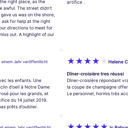
the right place, as the
artifice .
 awful. The street didn't
 gave us was on the shore,
 ask for help at the right
ur directions to meet for
iss out. A highlight of our
Helene C
 einem Jahr veröffentlicht
Dîner-croisière tres réussi
ec les enfants. Une
Dîner-croisière répondant vr
clin d’oeil à Notre Dame
la coupe de champagne offert
rrosé pour les grands, et
Le personnel, hormis très acc
ifice du 14 juillet 2019.
as prêts d’oublier.
Jc Rabus
it einem Jahr veröffentlicht