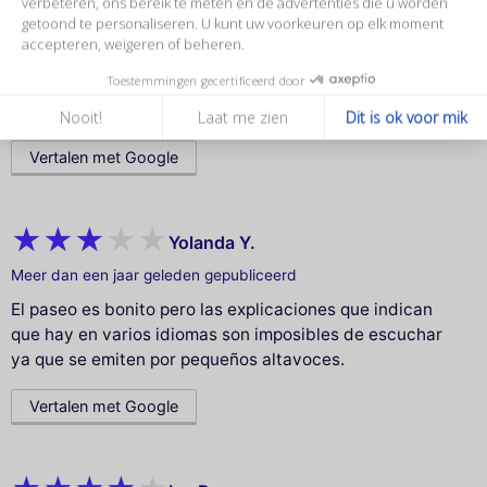
verbeteren, ons bereik te meten en de advertenties die u worden
Marie-Anne M.
getoond te personaliseren. U kunt uw voorkeuren op elk moment
accepteren, weigeren of beheren.
Meer dan een jaar geleden gepubliceerd
Toestemmingen gecertificeerd door
Belle balade de nuit
Parfait pour découvrir les grands monuments de Paris
Nooit!
Laat me zien
Dit is ok voor mik
Vertalen met Google
Yolanda Y.
Meer dan een jaar geleden gepubliceerd
El paseo es bonito pero las explicaciones que indican
que hay en varios idiomas son imposibles de escuchar
ya que se emiten por pequeños altavoces.
Vertalen met Google