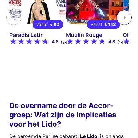
vanaf
€ 90
vanaf
€ 142
Paradis Latin
Moulin Rouge
Oh! G
4,8
4,8
(243)
(1478)
De overname door de Accor-
groep: Wat zijn de implicaties
voor het Lido?
De beroemde Parijse cabaret,
Le Lido
, is onlangs