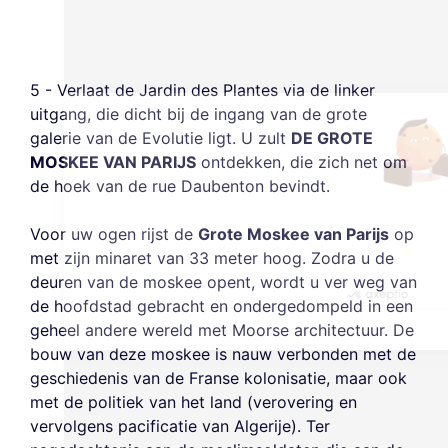
cookies
Wij gebruiken cookies en uw persoonlijke
gegevens om uw browse-ervaring te
5 - Verlaat de Jardin des Plantes via de linker
verbeteren, ons bereik te meten en de advertenties die u worden
uitgang, die dicht bij de ingang van de grote
getoond te personaliseren. U kunt uw voorkeuren op elk moment
accepteren, weigeren of beheren.
galerie van de Evolutie ligt. U zult
DE GROTE
MOSKEE VAN PARIJS
ontdekken, die zich net om
Toestemmingen gecertificeerd door
de hoek van de rue Daubenton bevindt.
Nooit!
Laat me zien
Dit is ok voor mik
Voor uw ogen rijst de
Grote Moskee van Parijs
op
met zijn minaret van 33 meter hoog. Zodra u de
deuren van de moskee opent, wordt u ver weg van
de hoofdstad gebracht en ondergedompeld in een
geheel andere wereld met Moorse architectuur. De
bouw van deze moskee is nauw verbonden met de
geschiedenis van de Franse kolonisatie, maar ook
met de politiek van het land (verovering en
vervolgens pacificatie van Algerije). Ter