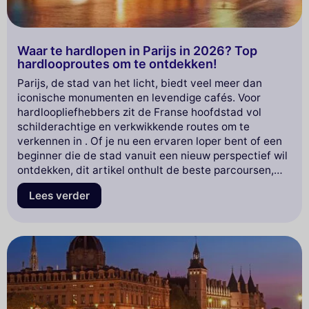
Waar te hardlopen in Parijs in 2026? Top
hardlooproutes om te ontdekken!
Parijs, de stad van het licht, biedt veel meer dan
iconische monumenten en levendige cafés. Voor
hardloopliefhebbers zit de Franse hoofdstad vol
schilderachtige en verkwikkende routes om te
verkennen in . Of je nu een ervaren loper bent of een
beginner die de stad vanuit een nieuw perspectief wil
ontdekken, dit artikel onthult de beste parcoursen,
van groene parken tot de kades van de Seine, en
Lees verder
iconische wijken. Maak je klaar om je
hardloopschoenen aan te trekken en duik in de
fascinerende wereld van hardlopen in Parijs!