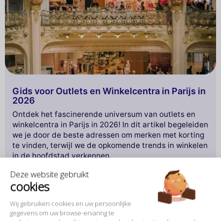
Gids voor Outlets en Winkelcentra in Parijs in
2026
Ontdek het fascinerende universum van outlets en
winkelcentra in Parijs in 2026! In dit artikel begeleiden
we je door de beste adressen om merken met korting
te vinden, terwijl we de opkomende trends in winkelen
in de hoofdstad verkennen.
Deze website gebruikt
Of je nu een slimme koper bent of gewoon op zoek
cookies
bent naar een dag van ontspanning, onze selectie
onthult de must-haves op het gebied van mode,
Wij gebruiken cookies en uw persoonlijke
gastronomie en vrijetijdsbesteding. Maak je klaar voor
gegevens om uw browse-ervaring te
een unieke winkelervaring in het hart van Parijs! Mis