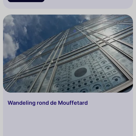
en kunnen zich in het groen onderdompelen zonder
zelfs maar naar het platteland te hoeven gaan. Als je
meer een liefhebber bent van lange wandelingen ver
weg van de stadsdrukte, ontdek je met onze routes
zeer mooie circuits nabij de bossen aan de poorten
van Parijs of in grote parken zoals die van de Buttes
Chaumont of Montsouris.
Wandeling rond de Mouffetard