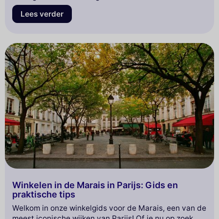
en van verfijnde restaurants tot romantische
Lees verder
wandelingen langs de Seine, er is zoveel te
ontdekken. Maak je klaar voor een onvergetelijke
ervaring in een van de charmantste wijken van de
Franse hoofdstad! Lees verder om je Parijse avontuur
te plannen.
Winkelen in de Marais in Parijs: Gids en
praktische tips
Welkom in onze winkelgids voor de Marais, een van de
meest iconische wijken van Parijs! Of je nu op zoek