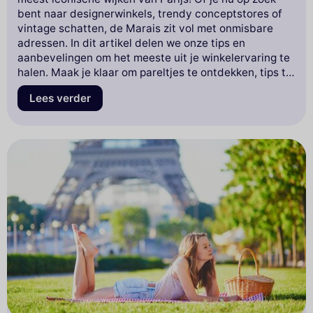
bent naar designerwinkels, trendy conceptstores of
vintage schatten, de Marais zit vol met onmisbare
adressen. In dit artikel delen we onze tips en
aanbevelingen om het meeste uit je winkelervaring te
halen. Maak je klaar om pareltjes te ontdekken, tips te
krijgen om toeristenvalkuilen te vermijden en
Lees verder
suggesties voor plekken om even lekker te pauzeren.
Ga met ons mee op een onvergetelijk winkelavontuur
in deze charmante wijk!