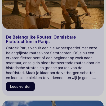
De Belangrijke Routes: Onmisbare
Fietstochten in Parijs
Ontdek Parijs vanuit een nieuw perspectief met onze
belangrijkste routes voor fietstochten! Of je nu een
ervaren fietser bent of een beginner op zoek naar
avontuur, onze gids biedt betoverende routes door de
historische straten en groene parken van de
hoofdstad. Maak je klaar om de verborgen schatten
en iconische plekken te verkennen terwijl je geniet
van de vrijheid die fietsen biedt. Ga met ons mee voor
Lees verder
een onvergetelijke ervaring en laat je inspireren door
de schoonheid van Parijs bij elke trap!