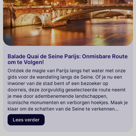
Balade Quai de Seine Parijs: Onmisbare Route
om te Volgen!
Ontdek de magie van Parijs langs het water met onze
gids voor de wandeling langs de Seine. Of je nu een
inwoner van de stad bent of een bezoeker op
doorreis, deze zorgvuldig geselecteerde route neemt
je mee door adembenemende landschappen,
iconische monumenten en verborgen hoekjes. Maak je
klaar om de schatten van de Seine te verkennen
terwijl je geniet van de unieke sfeer van de Franse
Lees verder
hoofdstad. Lees verder om je perfecte uitje langs
deze beroemde rivier te plannen!