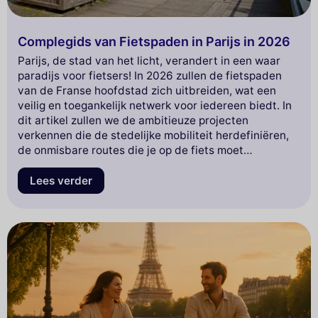
Complegids van Fietspaden in Parijs in 2026
Parijs, de stad van het licht, verandert in een waar
paradijs voor fietsers! In 2026 zullen de fietspaden
van de Franse hoofdstad zich uitbreiden, wat een
veilig en toegankelijk netwerk voor iedereen biedt. In
dit artikel zullen we de ambitieuze projecten
verkennen die de stedelijke mobiliteit herdefiniëren,
de onmisbare routes die je op de fiets moet
ontdekken, evenals de ecologische initiatieven die
deze revolutie begeleiden. Maak je klaar om door de
Lees verder
iconische straten van Parijs te fietsen terwijl je
ontdekt hoe deze metropool een model van
duurzaamheid wordt!