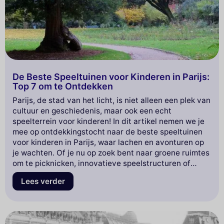
De Beste Speeltuinen voor Kinderen in Parijs:
Top 7 om te Ontdekken
Parijs, de stad van het licht, is niet alleen een plek van
cultuur en geschiedenis, maar ook een echt
speelterrein voor kinderen! In dit artikel nemen we je
mee op ontdekkingstocht naar de beste speeltuinen
voor kinderen in Parijs, waar lachen en avonturen op
je wachten. Of je nu op zoek bent naar groene ruimtes
om te picknicken, innovatieve speelstructuren of
leuke activiteiten, hier vind je een selectie van parken
Lees verder
die zowel klein als groot zullen verrukken. Maak je
klaar om deze oases van vreugde in het hart van de
hoofdstad te verkennen en je volgende gezinsuitje te
plannen!