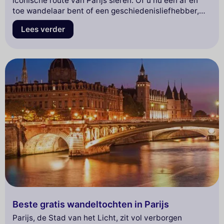
iconische route van Parijs sieren. Of u nu een af en
toe wandelaar bent of een geschiedenisliefhebber,
deze wandeling onthult de verborgen geheimen van
Lees verder
deze bruisende wijk.
Beste gratis wandeltochten in Parijs
Parijs, de Stad van het Licht, zit vol verborgen