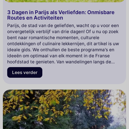
3 Dagen in Parijs als Verliefden: Onmisbare
Routes en Activiteiten
Parijs, de stad van de geliefden, wacht op u voor een
onvergetelijk verblijf van drie dagen! Of u nu op zoek
bent naar romantische momenten, culturele
ontdekkingen of culinaire lekkernijen, dit artikel is uw
ideale gids. We onthullen de beste programma's en
ideeën om optimaal van elk moment in de Franse
hoofdstad te genieten. Van wandelingen langs de
Seine tot romantische diners in typische bistro's,
Lees verder
bereid u voor op een magische ervaring met z'n
tweeën. Laat u verleiden door onze selectie en
transformeer uw Parijse uitje in een waar sprookje.
Klaar om in de liefde in Parijs te duiken? Volg de gids!