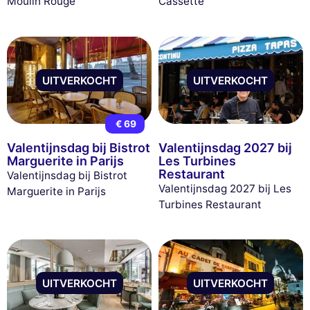
Moulin Rouge
Cassette
UITVERKOCHT
UITVERKOCHT
€ 69
Valentijnsdag bij Bistrot
Valentijnsdag 2027 bij
Marguerite in Parijs
Les Turbines
Restaurant
Valentijnsdag bij Bistrot
Valentijnsdag 2027 bij Les
Marguerite in Parijs
Turbines Restaurant
UITVERKOCHT
UITVERKOCHT