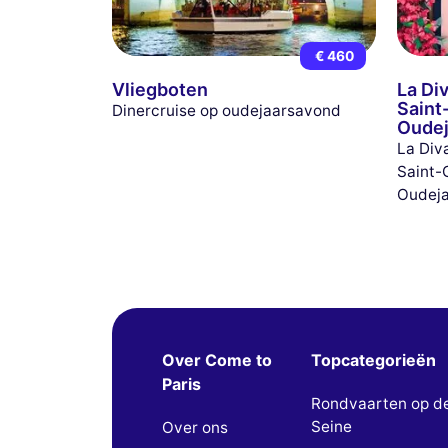
€ 460
Vliegboten
La Di
Saint
Dinercruise op oudejaarsavond
Oudej
La Div
Saint-
Oudeja
Over Come to
Topcategorieën
Paris
Rondvaarten op d
Seine
Over ons