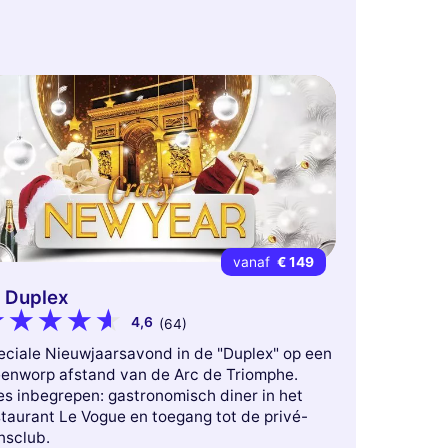
vanaf
€ 149
 Duplex
4,6
(64)
eciale Nieuwjaarsavond in de "Duplex" op een
eenworp afstand van de Arc de Triomphe.
es inbegrepen: gastronomisch diner in het
staurant Le Vogue en toegang tot de privé-
nsclub.