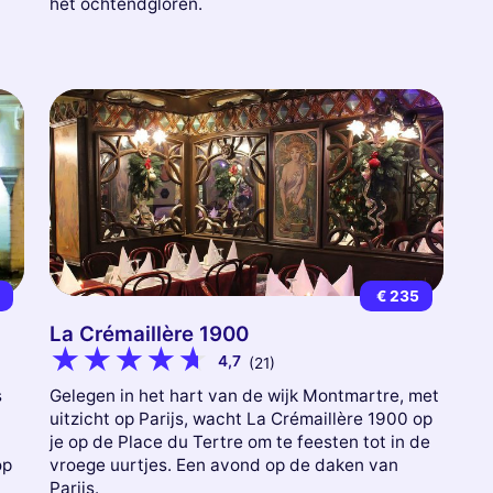
het ochtendgloren.
0
€ 235
La Crémaillère 1900
4,7
(21)
s
Gelegen in het hart van de wijk Montmartre, met
uitzicht op Parijs, wacht La Crémaillère 1900 op
je op de Place du Tertre om te feesten tot in de
op
vroege uurtjes. Een avond op de daken van
Parijs.