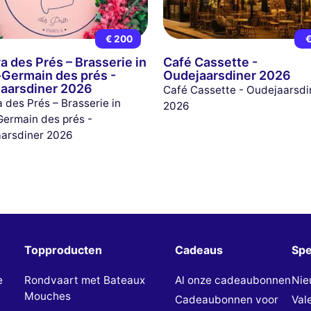
€ 200
€
va des Prés – Brasserie in
Café Cassette -
-Germain des prés -
Oudejaarsdiner 2026
aarsdiner 2026
Café Cassette - Oudejaarsdi
a des Prés – Brasserie in
2026
Germain des prés -
arsdiner 2026
Topproducten
Cadeaus
Spe
e
Rondvaart met Bateaux
Al onze cadeaubonnen
Nie
Mouches
Cadeaubonnen voor
Val