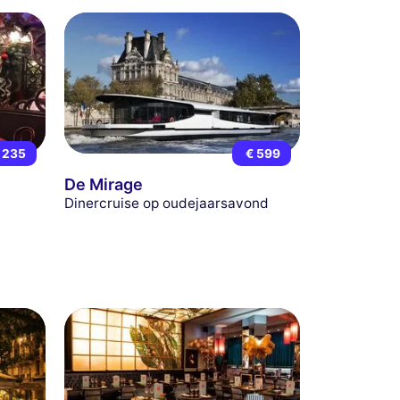
 235
€ 599
De Mirage
Dinercruise op oudejaarsavond