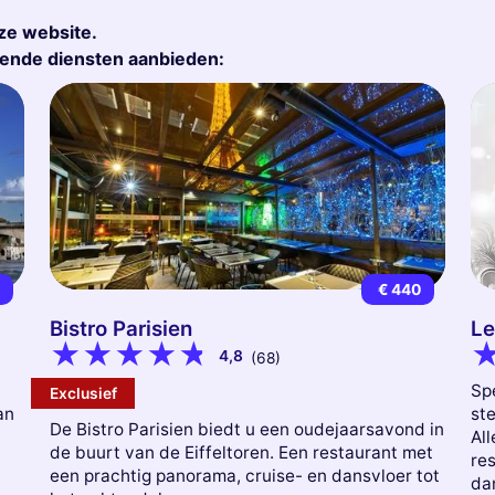
ze website.
gende diensten aanbieden:
9
€ 440
Bistro Parisien
Le
4,8
(68)
Sp
Exclusief
an
st
De Bistro Parisien biedt u een oudejaarsavond in
All
de buurt van de Eiffeltoren. Een restaurant met
re
een prachtig panorama, cruise- en dansvloer tot
da