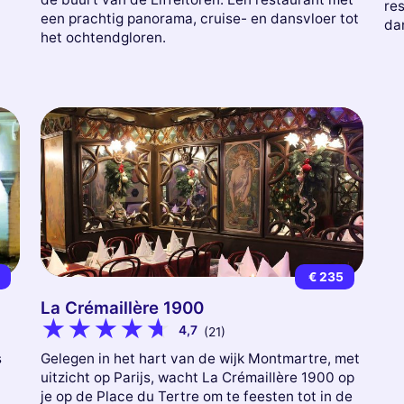
re
een prachtig panorama, cruise- en dansvloer tot
da
het ochtendgloren.
0
€ 235
La Crémaillère 1900
4,7
(21)
s
Gelegen in het hart van de wijk Montmartre, met
uitzicht op Parijs, wacht La Crémaillère 1900 op
je op de Place du Tertre om te feesten tot in de