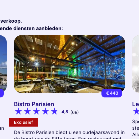
r verkoop.
gende diensten aanbieden:
9
€ 440
Bistro Parisien
Le
4,8
(68)
Sp
Exclusief
an
st
De Bistro Parisien biedt u een oudejaarsavond in
All
de buurt van de Eiffeltoren. Een restaurant met