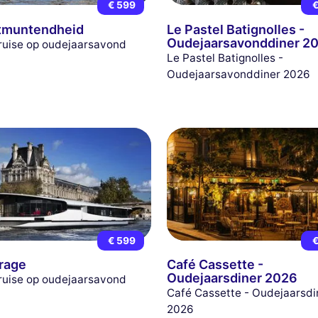
€ 599
€
tmuntendheid
Le Pastel Batignolles -
Oudejaarsavonddiner 2
ruise op oudejaarsavond
Le Pastel Batignolles -
Oudejaarsavonddiner 2026
€ 599
€
rage
Café Cassette -
Oudejaarsdiner 2026
ruise op oudejaarsavond
Café Cassette - Oudejaarsdi
2026