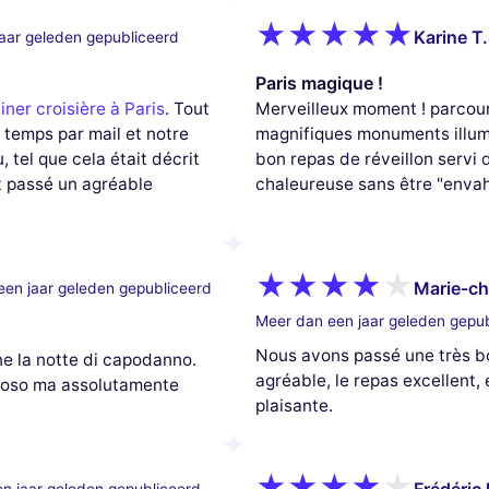
Karine T.
aar geleden gepubliceerd
Paris magique !
iner croisière à Paris
. Tout
Merveilleux moment ! parcour
s temps par mail et notre
magnifiques monuments illumi
 tel que cela était décrit
bon repas de réveillon servi
t passé un agréable
chaleureuse sans être "envahi
Marie-chr
een jaar geleden gepubliceerd
Meer dan een jaar geleden gepu
Nous avons passé une très bo
ne la notte di capodanno.
agréable, le repas excellent,
stoso ma assolutamente
plaisante.
Frédéric 
n jaar geleden gepubliceerd