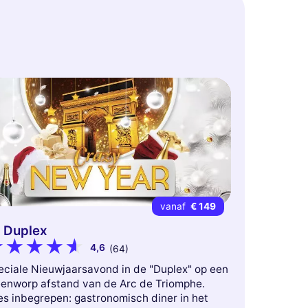
vanaf
€ 149
 Duplex
4,6
(64)
eciale Nieuwjaarsavond in de "Duplex" op een
eenworp afstand van de Arc de Triomphe.
es inbegrepen: gastronomisch diner in het