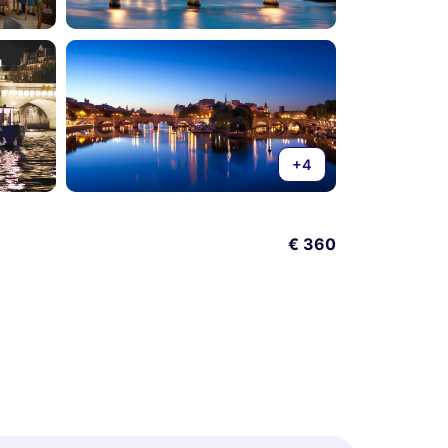
+4
€ 360