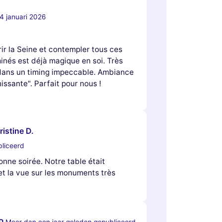
4 januari 2026
ir la Seine et contempler tous ces
nés est déjà magique en soi. Très
 dans un timing impeccable. Ambiance
ssante". Parfait pour nous !
istine D.
bliceerd
nne soirée. Notre table était
 et la vue sur les monuments très
P.
Meer dan een jaar geleden gepubliceerd