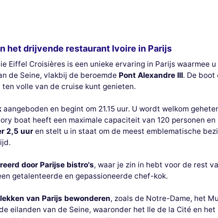
het drijvende restaurant Ivoire in Parijs
 Eiffel Croisières is een unieke ervaring in Parijs waarmee u
van de Seine, vlakbij de beroemde
Pont Alexandre III
. De boot
en volle van de cruise kunt genieten.
k
aangeboden en begint om 21.15 uur. U wordt welkom geheten 
vory boat heeft een maximale capaciteit van 120 personen en
r 2,5 uur
en stelt u in staat om de meest emblematische bez
ijd.
reerd door Parijse bistro's
, waar je zin in hebt voor de rest 
 een getalenteerde en gepassioneerde chef-kok.
lekken van Parijs bewonderen
, zoals de Notre-Dame, het Mu
eilanden van de Seine, waaronder het Ile de la Cité en het Il