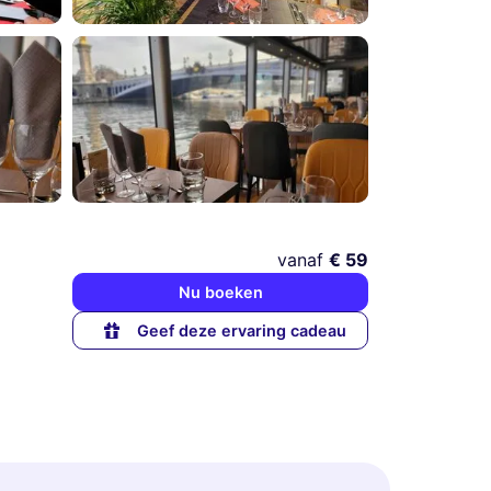
vanaf
€ 59
Nu boeken
Geef deze ervaring cadeau