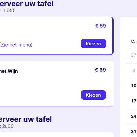
erveer uw tafel
r: 1u30
€ 59
‹
Ma
Kiezen
(Zie het menu)
27
€ 69
3
met Wijn
10
Kiezen
17
24
erveer uw tafel
r: 2u00
31