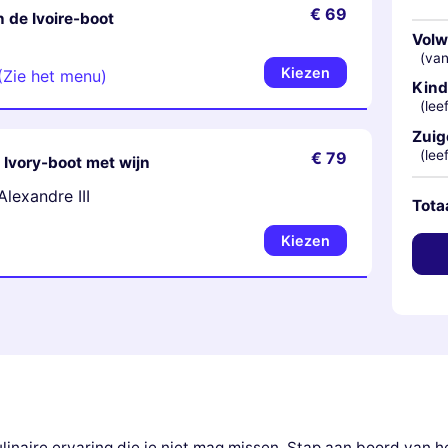
€ 69
 de Ivoire-boot
Vol
(van
Kiezen
(Zie het menu)
Kind
(lee
Zuig
(lee
€ 79
e Ivory-boot met wijn
lexandre III
Tota
Kiezen
inaire ervaring die je niet mag missen. Stap aan boord van het 