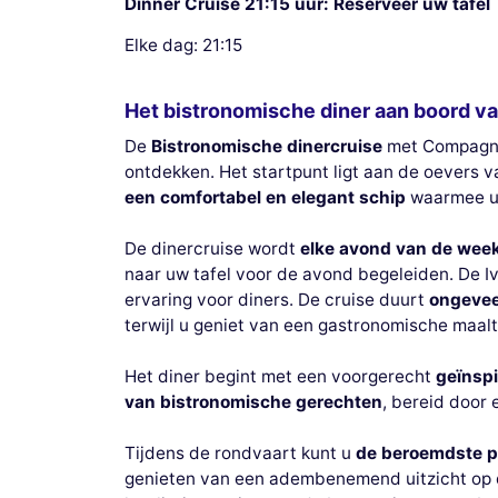
Dinner Cruise 21:15 uur: Reserveer uw tafel
Elke dag: 21:15
Het bistronomische diner aan boord van 
De
Bistronomische dinercruise
met Compagnie
ontdekken. Het startpunt ligt aan de oevers 
een comfortabel en elegant schip
waarmee u t
De dinercruise wordt
elke avond van de wee
naar uw tafel voor de avond begeleiden. De I
ervaring voor diners. De cruise duurt
ongevee
terwijl u geniet van een gastronomische maalt
Het diner begint met een voorgerecht
geïnspi
van bistronomische gerechten
, bereid door
Tijdens de rondvaart kunt u
de beroemdste p
genieten van een adembenemend uitzicht op de 