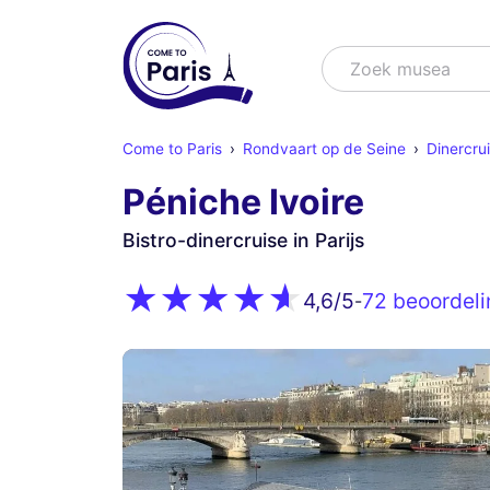
Zoek
Zoek mu
Come to Paris
Rondvaart op de Seine
Dinercrui
Péniche Ivoire
Bistro-dinercruise in Parijs
72 beoordel
4,6
/5
-