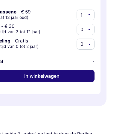
wassene
-
€ 59
af 13 jaar oud)
-
€ 30
ftijd van 3 tot 12 jaar)
eling
-
Gratis
ftijd van 0 tot 2 jaar)
al
-
In winkelwagen
schip "L'Ivoire" en laat je door de Parijse