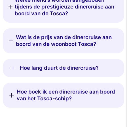
tijdens de prestigieuze dinercruise aan
boord van de Tosca?
Wat is de prijs van de dinercruise aan
boord van de woonboot Tosca?
Hoe lang duurt de dinercruise?
Deze website gebruikt
cookies
Wij gebruiken cookies en uw persoonlijke
Hoe boek ik een dinercruise aan boord
gegevens om uw browse-ervaring te
van het Tosca-schip?
verbeteren, ons bereik te meten en de advertenties die u worden
getoond te personaliseren. U kunt uw voorkeuren op elk moment
accepteren, weigeren of beheren.
Toestemmingen gecertificeerd door