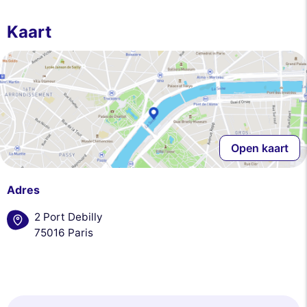
Nooit!
Laat me zien
Dit is ok voor mik
Kaart
Open kaart
Adres
2 Port Debilly
75016 Paris