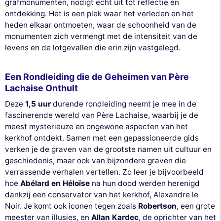
grafmonumenten, nodigt echt uit tot reflectie en
ontdekking. Het is een plek waar het verleden en het
heden elkaar ontmoeten, waar de schoonheid van de
monumenten zich vermengt met de intensiteit van de
levens en de lotgevallen die erin zijn vastgelegd.
Een Rondleiding die de Geheimen van Père
Lachaise Onthult
Deze
1,5 uur
durende rondleiding neemt je mee in de
fascinerende wereld van Père Lachaise, waarbij je de
meest mysterieuze en ongewone aspecten van het
kerkhof ontdekt. Samen met een gepassioneerde gids
verken je de graven van de grootste namen uit cultuur en
geschiedenis, maar ook van bijzondere graven die
verrassende verhalen vertellen. Zo leer je bijvoorbeeld
hoe
Abélard en Héloïse
na hun dood werden herenigd
dankzij een conservator van het kerkhof, Alexandre le
Noir. Je komt ook iconen tegen zoals
Robertson
, een grote
meester van illusies, en
Allan Kardec
, de oprichter van het