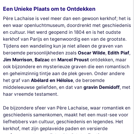
Een Unieke Plaats om te Ontdekken
Père Lachaise is veel meer dan een gewoon kerkhof; het is
een waar openluchtmuseum, doordrenkt met geschiedenis
en cultuur. Het werd geopend in 1804 en is het oudste
kerkhof van Parijs en tegenwoordig een van de grootste.
Tijdens een wandeling kun je niet alleen de graven van
beroemde persoonlijkheden zoals
Oscar Wilde
,
Edith Piaf
,
Jim Morrison
,
Balzac
en
Marcel Proust
ontdekken, maar
ook bijzondere en mysterieuze graven die een romantisch
en geheimzinnig tintje aan de plek geven. Onder andere
het graf van
Abélard en Héloïse
, de beroemde
middeleeuwse geliefden, en dat van
gravin Demidoff
, met
haar vreemde testament.
De bijzondere sfeer van Père Lachaise, waar romantiek en
geschiedenis samenkomen, maakt het een must-see voor
liefhebbers van cultuur, geschiedenis en legendes. Het
kerkhof, met zijn geplaveide paden en versierde