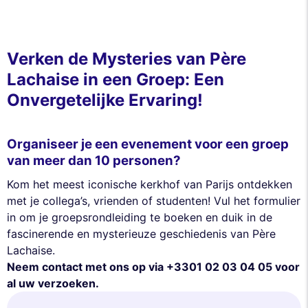
Deze website gebruikt
Verken de Mysteries van Père
cookies
Lachaise in een Groep: Een
Wij gebruiken cookies en uw persoonlijke
Onvergetelijke Ervaring!
gegevens om uw browse-ervaring te
verbeteren, ons bereik te meten en de advertenties die u worden
getoond te personaliseren. U kunt uw voorkeuren op elk moment
Organiseer je een evenement voor een groep
accepteren, weigeren of beheren.
van meer dan 10 personen?
Toestemmingen gecertificeerd door
Kom het meest iconische kerkhof van Parijs ontdekken
Nooit!
Laat me zien
Dit is ok voor mik
met je collega’s, vrienden of studenten! Vul het formulier
in om je groepsrondleiding te boeken en duik in de
fascinerende en mysterieuze geschiedenis van Père
Lachaise.
Neem contact met ons op via +3301 02 03 04 05 voor
al uw verzoeken.