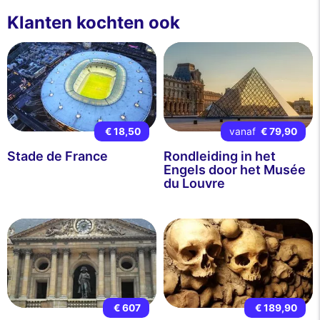
Klanten kochten ook
€ 18,50
vanaf
€ 79,90
Stade de France
Rondleiding in het
Engels door het Musée
du Louvre
€ 607
€ 189,90