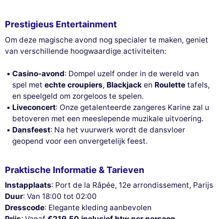
Prestigieus Entertainment
Om deze magische avond nog specialer te maken, geniet
van verschillende hoogwaardige activiteiten:
Casino-avond
: Dompel uzelf onder in de wereld van
spel met
echte croupiers
,
Blackjack
en
Roulette
tafels,
en speelgeld om zorgeloos te spelen.
Liveconcert
: Onze getalenteerde zangeres Karine zal u
betoveren met een meeslepende muzikale uitvoering.
Dansfeest
: Na het vuurwerk wordt de dansvloer
geopend voor een onvergetelijk feest.
Praktische Informatie & Tarieven
Instapplaats
: Port de la Râpée, 12e arrondissement, Parijs
Duur
: Van 18:00 tot 02:00
Dresscode
: Elegante kleding aanbevolen
Prijs
: Vanaf
€219,50 inclusief btw per persoon