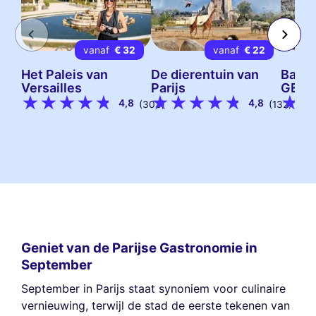
vanaf
€ 32
vanaf
€ 22
Het Paleis van
De dierentuin van
Ballo
Versailles
Parijs
GENE
4,8
4,8
(303)
(132)
Geniet van de Parijse Gastronomie in
September
September in Parijs staat synoniem voor culinaire
vernieuwing, terwijl de stad de eerste tekenen van