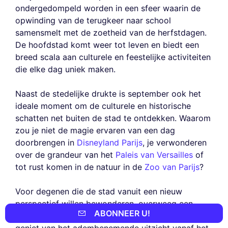
ondergedompeld worden in een sfeer waarin de
opwinding van de terugkeer naar school
samensmelt met de zoetheid van de herfstdagen.
De hoofdstad komt weer tot leven en biedt een
breed scala aan culturele en feestelijke activiteiten
die elke dag uniek maken.
Naast de stedelijke drukte is september ook het
ideale moment om de culturele en historische
schatten net buiten de stad te ontdekken. Waarom
zou je niet de magie ervaren van een dag
doorbrengen in
Disneyland Parijs
, je verwonderen
over de grandeur van het
Paleis van Versailles
of
tot rust komen in de natuur in de
Zoo van Parijs
?
Voor degenen die de stad vanuit een nieuw
perspectief willen bewonderen, overweeg een
ABONNEER U!
rustige cruise op de Seine met de
Batobus
of
geniet van het adembenemende uitzicht vanaf het