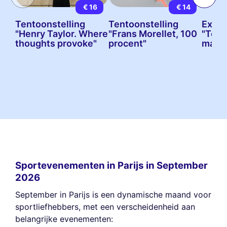
€ 16
€ 14
Tentoonstelling
Tentoonstelling
Expos
"Henry Taylor. Where
"Frans Morellet, 100
"Toul
thoughts provoke"
procent"
maker
Sportevenementen in Parijs in September
2026
September in Parijs is een dynamische maand voor
sportliefhebbers, met een verscheidenheid aan
belangrijke evenementen: