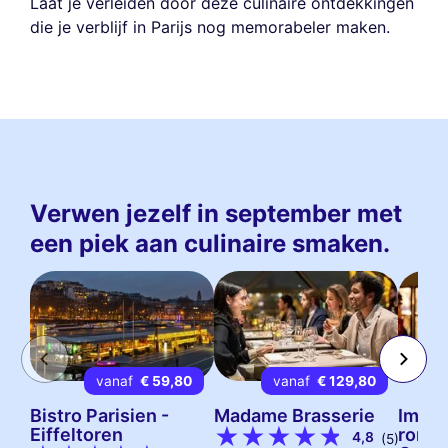
Laat je verleiden door deze culinaire ontdekkingen
die je verblijf in Parijs nog memorabeler maken.
Verwen jezelf in september met
een piek aan culinaire smaken.
vanaf
€ 59,80
vanaf
€ 129,80
Bistro Parisien -
Madame Brasserie
Imme
Eiffeltoren
rondl
4,8
(5)