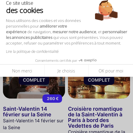
Ce site utilise
à partir de
98 €
des cookies
Saint-Valentin à Paris
Dîner-Croisière de la
au Moulin Rouge
Saint Valentin à bord du
Nous utilisons des cookies et vos données
Paris en Scène
personnelles pour
améliorer votre
Saint-Valentin à Paris au
expérience
de navigation,
mesurer notre audience
, et
personnaliser
Dîner-Croisière de la Saint
Moulin Rouge
les annonces publicitaires
qui vous sont présentées. Vous pouvez
Valentin à bord du Paris en
accepter, refuser ou paramétrer vos préférences à tout moment.
Scène
Lire la politique de confidentialité
Consentements certifiés par
Non merci
Je choisis
OK pour moi
COMPLET
COMPLET
260 €
Saint-Valentin 14
Croisière romantique
février sur la Seine
de la Saint-Valentin à
Paris à bord des
Saint-Valentin 14 février sur
Vedettes de Paris
la Seine
Croisière romantique de la