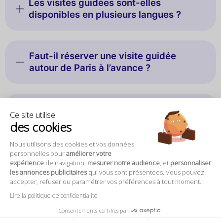
Les visites guidées sont-elles
disponibles en plusieurs langues ?
Faut-il réserver une visite guidée
autour de Paris à l’avance ?
Proposez-vous des visites guidées
Ce site utilise
privées ?
des cookies
Nous utilisons des cookies et vos données
personnelles pour
améliorer votre
Est-ce que les billets d’entrée sont
expérience
de navigation,
mesurer notre audience
, et
personnaliser
les annonces publicitaires
qui vous sont présentées. Vous pouvez
inclus dans les visites guidées ?
accepter, refuser ou paramétrer vos préférences à tout moment.
Lire la politique de confidentialité
Consentements certifiés par
Peut-on visiter plusieurs sites en une