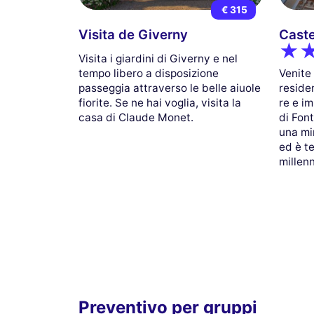
€ 315
Visita de Giverny
Caste
Visita i giardini di Giverny e nel
Venite 
tempo libero a disposizione
reside
passeggia attraverso le belle aiuole
re e im
fiorite. Se ne hai voglia, visita la
di Fon
casa di Claude Monet.
una mir
ed è te
millenn
Preventivo per gruppi