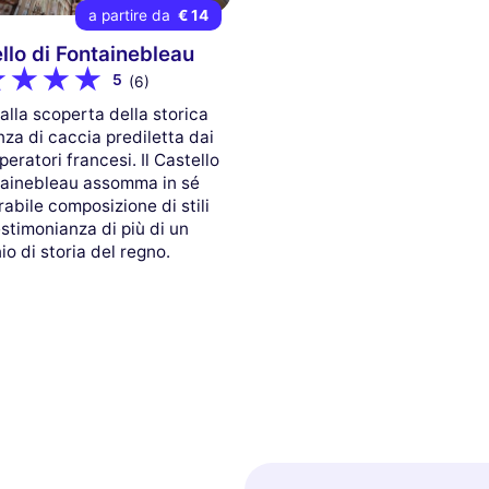
a partire da
€ 14
llo di Fontainebleau
5
(6)
alla scoperta della storica
nza di caccia prediletta dai
peratori francesi. Il Castello
tainebleau assomma in sé
abile composizione di stili
stimonianza di più di un
io di storia del regno.