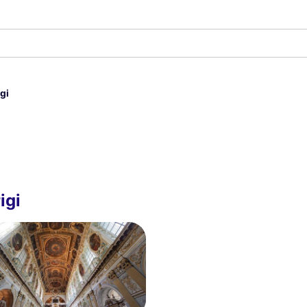
gi
igi