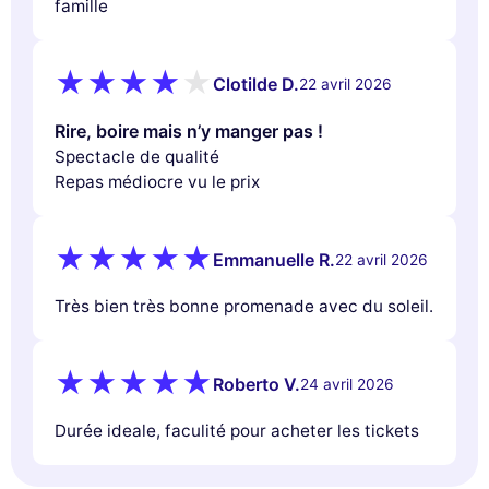
famille
Clotilde D.
22 avril 2026
Rire, boire mais n’y manger pas !
Spectacle de qualité
Repas médiocre vu le prix
Emmanuelle R.
22 avril 2026
Très bien très bonne promenade avec du soleil.
Ce site utilise
des cookies
Nous utilisons des cookies et vos données
Roberto V.
24 avril 2026
personnelles pour
améliorer votre
expérience
de navigation,
mesurer notre audience
, et
personnaliser
Durée ideale, faculité pour acheter les tickets
les annonces publicitaires
qui vous sont présentées. Vous pouvez
accepter, refuser ou paramétrer vos préférences à tout moment.