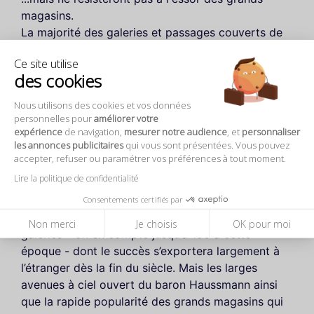
magasins.
La majorité des galeries et passages couverts de
Paris est édifiée à l’époque de la restauration,
Ce site utilise
entre 1800 et 1850. Construites entre les
des cookies
immeubles et couronnées de larges verrières
laissant percer la lumière du jour, les galeries
Nous utilisons des cookies et vos données
offrent aux passants un tout autre visage une fois
personnelles pour
améliorer votre
expérience
de navigation,
mesurer notre audience
, et
personnaliser
la nuit tombée, lorsque les devantures des
les annonces publicitaires
qui vous sont présentées. Vous pouvez
typiques échoppes à la française restent éclairées
accepter, refuser ou paramétrer vos préférences à tout moment.
par les lumières jaunes tamisées des gaz
Lire la politique de confidentialité
d’éclairage à l’époque, des luminaires aujourd’hui.
Consentements certifiés par
En 1850, la capitale regorge de passages et
Non merci
Je choisis
OK pour moi
galeries – on en compte jusqu’à 150 à cette
époque - dont le succès s’exportera largement à
l’étranger dès la fin du siècle. Mais les larges
avenues à ciel ouvert du baron Haussmann ainsi
que la rapide popularité des grands magasins qui