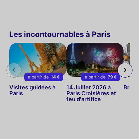
Les incontournables à Paris
à partir de
14 €
à partir de
79 €
Visites guidées à
14 Juillet 2026 à
Brunc
Paris
Paris Croisières et
feu d'artifice