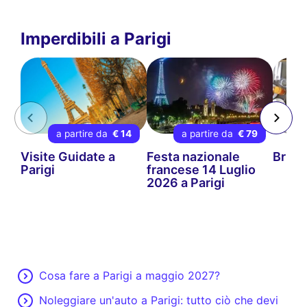
Imperdibili a Parigi
a partire da
€ 14
a partire da
€ 79
Visite Guidate a
Festa nazionale
Brunc
Parigi
francese 14 Luglio
2026 a Parigi
Cosa fare a Parigi a maggio 2027?
Noleggiare un'auto a Parigi: tutto ciò che devi