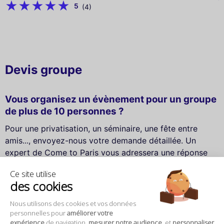
5
(4)
Devis groupe
Vous organisez un évènement pour un groupe
de plus de 10 personnes ?
Pour une privatisation, un séminaire, une fête entre
amis..., envoyez-nous votre demande détaillée. Un
expert de Come to Paris vous adressera une réponse
personnalisée dans un délai de 2 jours ouvrés.
Ce site utilise
des cookies
Nom *
Nous utilisons des cookies et vos données
personnelles pour
améliorer votre
expérience
de navigation,
mesurer notre audience
, et
personnaliser
Entreprise / Association