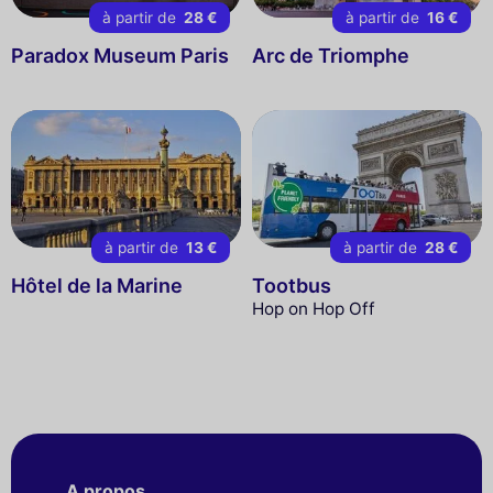
à partir de
28 €
à partir de
16 €
Paradox Museum Paris
Arc de Triomphe
à partir de
13 €
à partir de
28 €
Hôtel de la Marine
Tootbus
Hop on Hop Off
A propos