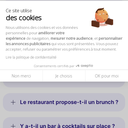
Ce site utilise
des cookies
Faut-il réserver à l’avance ?
Nous utilisons des cookies et vos données
personnelles pour
améliorer votre
expérience
de navigation,
mesurer notre audience
, et
personnaliser
Quel type de cuisine propose
les annonces publicitaires
qui vous sont présentées. Vous pouvez
Amanie ?
accepter, refuser ou paramétrer vos préférences à tout moment.
Lire la politique de confidentialité
Consentements certifiés par
Qui est le chef de La Brasserie
Non merci
Je choisis
OK pour moi
Amanie ?
Le restaurant propose-t-il un brunch ?
Y a-t-il un bar à cocktails sur place ?