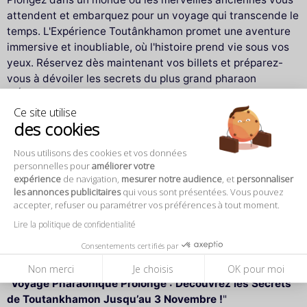
attendent et embarquez pour un voyage qui transcende le
temps. L'Expérience Toutânkhamon promet une aventure
immersive et inoubliable, où l'histoire prend vie sous vos
yeux. Réservez dès maintenant vos billets et préparez-
vous à dévoiler les secrets du plus grand pharaon
d'Égypte.
Ce site utilise
des cookies
Préparez votre visite
Nous utilisons des cookies et vos données
Prix des billets
personnelles pour
améliorer votre
expérience
de navigation,
mesurer notre audience
, et
personnaliser
Plein tarif : 32 €
les annonces publicitaires
qui vous sont présentées. Vous pouvez
Tarif réduit : 30 €
accepter, refuser ou paramétrer vos préférences à tout moment.
Tarif enfant : 28 €
Lire la politique de confidentialité
Tarif enfant moins de 4 ans
GRATUIT
Consentements certifiés par
Visite guidée : 45 €
Non merci
Je choisis
OK pour moi
"
Voyage Pharaonique Prolongé : Découvrez les Secrets
de Toutankhamon Jusqu’au 3 Novembre !
"