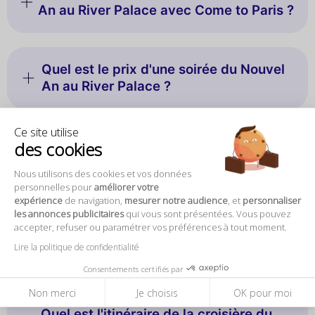
An au River Palace avec Come to Paris ?
Quel est le prix d'une soirée du Nouvel
An au River Palace ?
Ce site utilise
Y a-t-il un code vestimentaire pour la
des cookies
soirée du Nouvel An au River Palace ?
Nous utilisons des cookies et vos données
personnelles pour
améliorer votre
expérience
de navigation,
mesurer notre audience
, et
personnaliser
les annonces publicitaires
qui vous sont présentées. Vous pouvez
La soirée du Nouvel An au River Palace
accepter, refuser ou paramétrer vos préférences à tout moment.
est-elle adaptée aux familles avec
Lire la politique de confidentialité
enfants ?
Consentements certifiés par
Non merci
Je choisis
OK pour moi
Quel est l'itinéraire de la croisière du