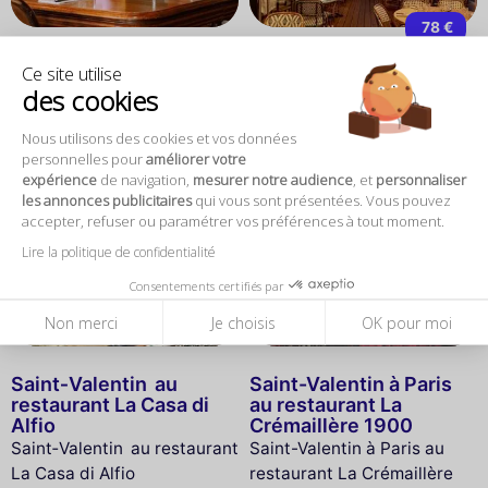
78 €
Célébrez la Saint-
Soirée de la Saint-
Ce site utilise
Valentin au Pastel
Valentin 2027 au Polpo
des cookies
Batignolles
Soirée de la Saint-Valentin
Célébrez la Saint-Valentin
2027 au Polpo
Nous utilisons des cookies et vos données
au Pastel Batignolles
personnelles pour
améliorer votre
expérience
de navigation,
mesurer notre audience
, et
personnaliser
les annonces publicitaires
qui vous sont présentées. Vous pouvez
accepter, refuser ou paramétrer vos préférences à tout moment.
Lire la politique de confidentialité
COMPLET
COMPLET
Consentements certifiés par
Non merci
Je choisis
OK pour moi
Saint‑Valentin au
Saint-Valentin à Paris
restaurant La Casa di
au restaurant La
Alfio
Crémaillère 1900
Saint‑Valentin au restaurant
Saint-Valentin à Paris au
La Casa di Alfio
restaurant La Crémaillère