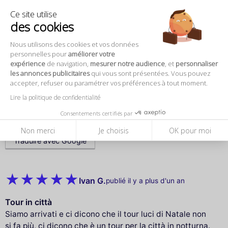
Ce site utilise
des cookies
Miarana R.
publié il y a plus d'un an
Nous utilisons des cookies et vos données
Très bien organisé.
personnelles pour
améliorer votre
expérience
de navigation,
mesurer notre audience
, et
personnaliser
les annonces publicitaires
qui vous sont présentées. Vous pouvez
accepter, refuser ou paramétrer vos préférences à tout moment.
Wolfgang I.
2 décembre 2025
Lire la politique de confidentialité
Die Tour war sehr informativ. Uns hat diese Tour sehr
Consentements certifiés par
gut gefallen, sie war sehr gut organisiert.
Non merci
Je choisis
OK pour moi
Traduire avec Google
Ivan G.
publié il y a plus d'un an
Tour in città
Siamo arrivati e ci dicono che il tour luci di Natale non
si fa più, ci dicono che è un tour per la città in notturna.