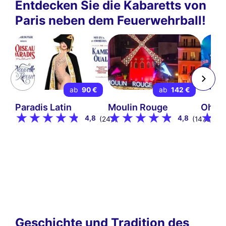
Entdecken Sie die Kabaretts von
Paris neben dem Feuerwehrball!
ab
90 €
ab
142 €
Paradis Latin
Moulin Rouge
Oh! H
4,8
4,8
(243)
(1478)
Geschichte und Tradition des