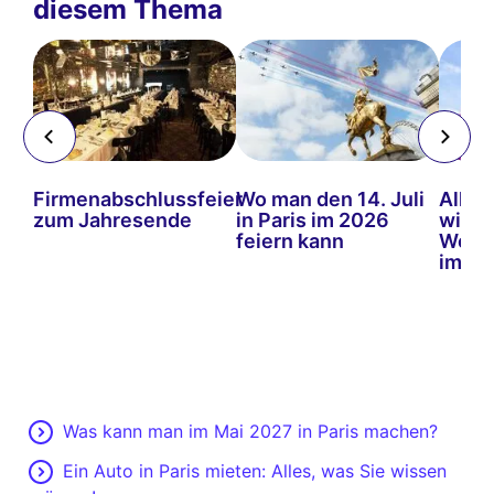
diesem Thema
e
Firmenabschlussfeier
Wo man den 14. Juli
Alles
e
zum Jahresende
in Paris im 2026
wiss
ie
feiern kann
Weihn
e
im 20
Was kann man im Mai 2027 in Paris machen?
Ein Auto in Paris mieten: Alles, was Sie wissen