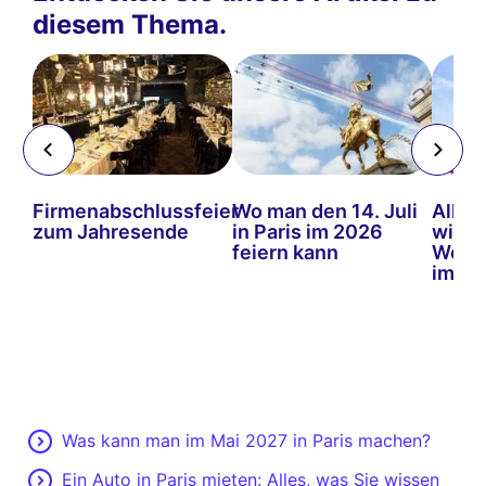
diesem Thema.
e
Firmenabschlussfeier
Wo man den 14. Juli
Alles
e
zum Jahresende
in Paris im 2026
wiss
ie
feiern kann
Weihn
e
im 20
Was kann man im Mai 2027 in Paris machen?
Ein Auto in Paris mieten: Alles, was Sie wissen