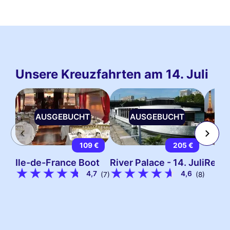
Unsere Kreuzfahrten am 14. Juli
AUSGEBUCHT
AUSGEBUCHT
A
109 €
205 €
Ile-de-France Boot
River Palace - 14. Juli
Resta
4,7
4,6
(7)
(8)