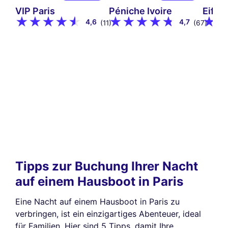
VIP Paris
Péniche Ivoire
Eiffe
4,6
4,7
(11)
(67)
Tipps zur Buchung Ihrer Nacht
auf einem Hausboot in Paris
Eine Nacht auf einem Hausboot in Paris zu
verbringen, ist ein einzigartiges Abenteuer, ideal
für Familien. Hier sind 5 Tipps, damit Ihre